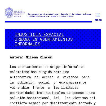
Doctorado
Menú
en
Arquitectura
INJUSTICIA ESPACIAL
y
URBANA EN ASENTAMIENTOS
Estudios
INFORMALES
Urbanos
Autora: Milena Rincón
Los asentamientos de origen informal en
colombiana han surgido como una
alternativa de acceso a vivienda para
la población social y económicamente
vulnerable frente a las limitadas
oportunidades institucionales de acceso a una
solución habitacional. Así, las víctimas del
conflicto armado por desplazamiento forzado y