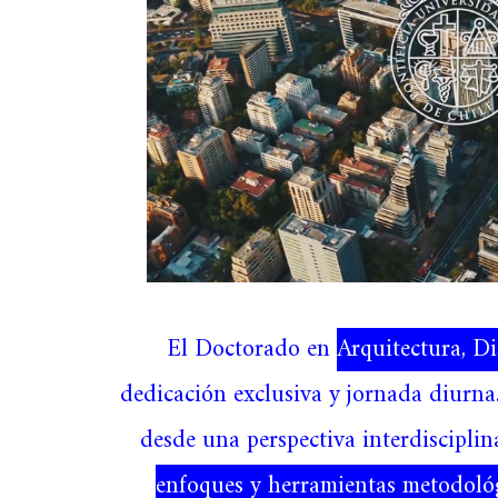
El Doctorado en
Arquitectura, D
dedicación exclusiva y jornada diurna
desde una perspectiva interdisciplin
enfoques y herramientas metodoló