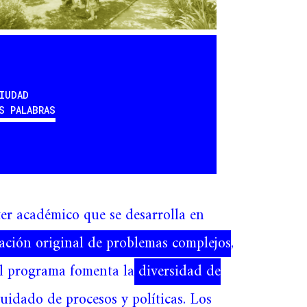
IUDAD
S PALABRAS
er académico que se desarrolla en
gación original de problemas complejos
,
 El programa fomenta la
diversidad de
 cuidado de procesos y políticas. Los