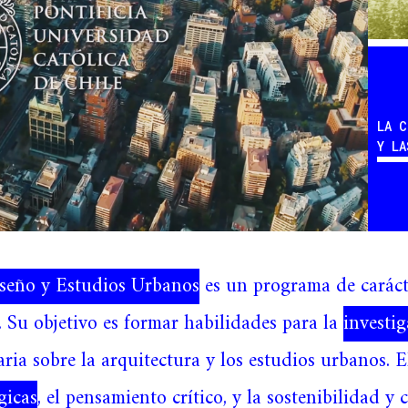
LA C
Y LA
iseño y Estudios Urbanos
es un programa de caráct
. Su objetivo es formar habilidades para la
investi
aria sobre la arquitectura y los estudios urbanos.
gicas
, el pensamiento crítico, y la sostenibilidad y