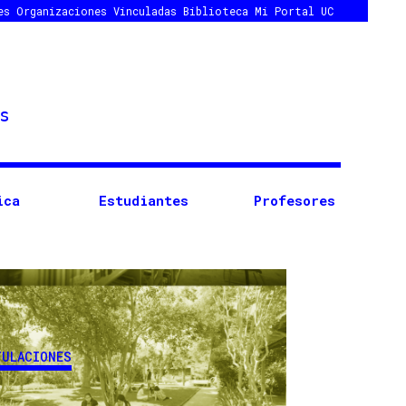
es
Organizaciones Vinculadas
Biblioteca
Mi Portal UC
ica
Estudiantes
Profesores
TULACIONES