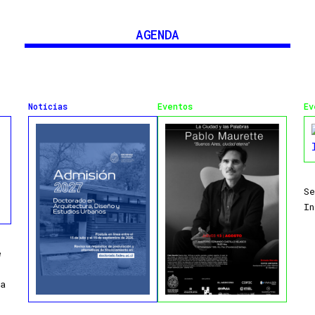
AGENDA
Noticias
Eventos
Ev
Se
In
e
a