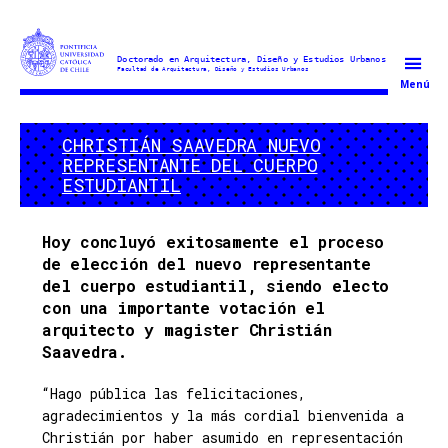
Doctorado
Menú
en
Arquitectura
CHRISTIÁN SAAVEDRA NUEVO
y
REPRESENTANTE DEL CUERPO
Estudios
ESTUDIANTIL
Urbanos
Hoy concluyó exitosamente el proceso
de elección del nuevo representante
del cuerpo estudiantil, siendo electo
con una importante votación el
arquitecto y magister Christián
Saavedra.
“Hago pública las felicitaciones,
agradecimientos y la más cordial bienvenida a
Christián por haber asumido en representación