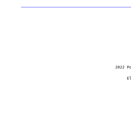
2022 P
E