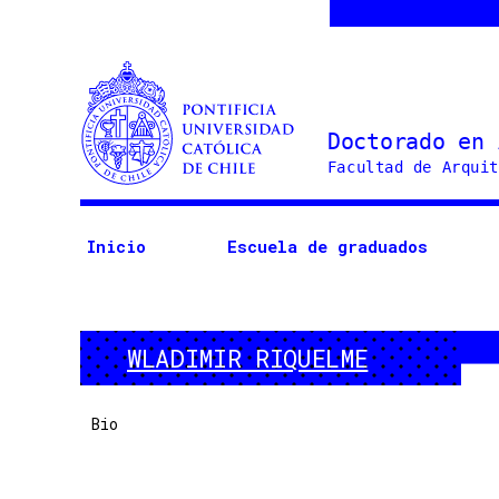
Doctorado
en
Arquitectura
Inicio
Escuela de graduados
y
Estudios
Urbanos
WLADIMIR RIQUELME
Bio