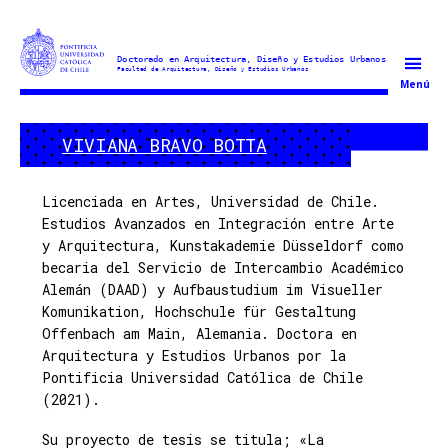
Doctorado
Menú
en
Arquitectura
VIVIANA BRAVO BOTTA
y
Estudios
Urbanos
Licenciada en Artes, Universidad de Chile.
Estudios Avanzados en Integración entre Arte
y Arquitectura, Kunstakademie Düsseldorf como
becaria del Servicio de Intercambio Académico
Alemán (DAAD) y Aufbaustudium im Visueller
Komunikation, Hochschule für Gestaltung
Offenbach am Main, Alemania. Doctora en
Arquitectura y Estudios Urbanos por la
Pontificia Universidad Católica de Chile
(2021).
Su proyecto de tesis se titula; «La