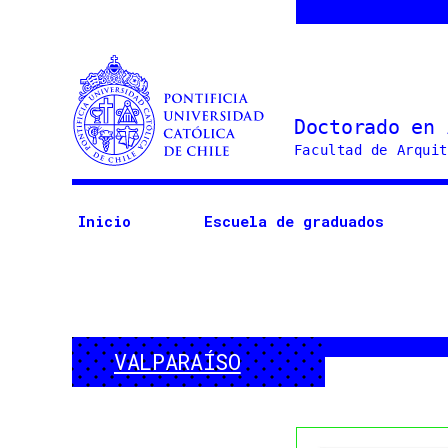
Doctorado
en
Arquitectura
Inicio
Escuela de graduados
y
Estudios
Urbanos
VALPARAÍSO