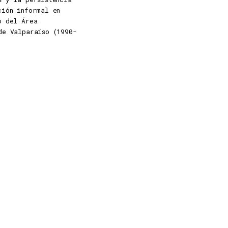
ción informal en
o del Área
de Valparaíso (1990-