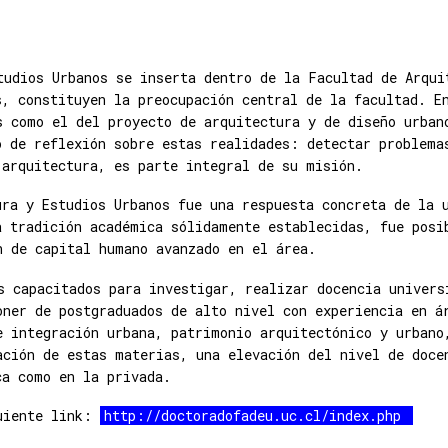
tudios Urbanos se inserta dentro de la Facultad de Arqui
s, constituyen la preocupación central de la facultad. E
s como el del proyecto de arquitectura y de diseño urban
o de reflexión sobre estas realidades: detectar problema
 arquitectura, es parte integral de su misión.
ura y Estudios Urbanos fue una respuesta concreta de la 
a tradición académica sólidamente establecidas, fue posi
n de capital humano avanzado en el área.
s capacitados para investigar, realizar docencia univers
oner de postgraduados de alto nivel con experiencia en á
e integración urbana, patrimonio arquitectónico y urbano
ación de estas materias, una elevación del nivel de doce
ca como en la privada.
guiente link:
http://doctoradofadeu.uc.cl/index.php