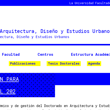
La Universidad
Facultad
Facultad
Centros
Estructura Académ
Publicaciones
Tesis Doctorales
Agenda
N PARA
L 202
émico y de gestión del Doctorado en Arquitectura y Estud