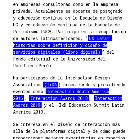
en empresas consultoras como en la empresa
privada. Actualmente es docente de postgrado
y educación contínua en la Escuela de Diseño
UC y en educación contínua de la Escuela de
Periodismo PUCV. Participó en la recopilación
de autores latinoamericanos, “
UX Latam:
historias sobre definición y diseño de
servicios digitales (libro digital)
” del
Fondo editorial de la Universidad del
Pacífico (Perú).
Ha participado de la Interaction Design
Association
(IxDA
) organizando y presidiendo
eventos como
Interaction South America
2016
,
Interaction Awards 2018
,
Interaction
Awards 2019
y el IxD Education Summit Latin
America 2019.
Se interesa en el diseño de interacción más
allá de la plataforma digital y de cómo puede
proporcionar mejores experiencias en espacios