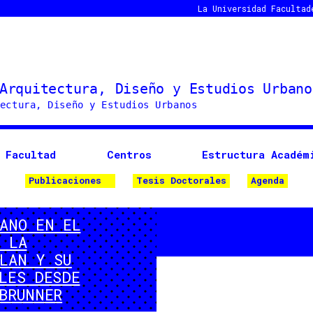
La Universidad
Facultad
Facultad
Centros
Estructura Académ
Publicaciones
Tesis Doctorales
Agenda
ANO EN EL
 LA
PLAN Y SU
LES DESDE
BRUNNER