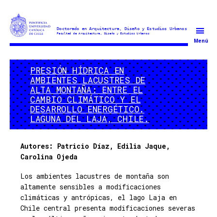
Doctorado
Menú
en
Arquitectura
PRESIÓN HÍDRICA EN
y
AMBIENTES LACUSTRES DE
Estudios
ALTA MONTAÑA: ENTRE EL
Urbanos
CAMBIO CLIMÁTICO Y EL
DESARROLLO ENERGÉTICO.
LAGUNA DEL LAJA, CHILE.
Autores: Patricio Díaz, Edilia Jaque,
Carolina Ojeda
Los ambientes lacustres de montaña son
altamente sensibles a modificaciones
climáticas y antrópicas, el lago Laja en
Chile central presenta modificaciones severas