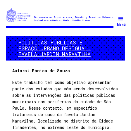
Doctorado
Menú
en
Arquitectura
POLÍTICAS PÚBLICAS E
y
ESPAÇO URBANO DESIGUAL.
Estudios
FAVELA JARDIM MARAVILHA
Urbanos
Autora: Mónica de Souza
Este trabalho tem como objetivo apresentar
parte dos estudos que vêm sendo desenvolvidos
sobre as intervenções das políticas públicas
municipais nas periferias da cidade de São
Paulo. Nesse contexto, em específico,
trataremos do caso da favela Jardim
Maravilha, localizada no distrito da Cidade
Tiradentes, no extremo leste do município,