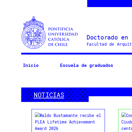
Doctorado
en
Arquitectura
Inicio
Escuela de graduados
y
Estudios
Urbanos
NOTICIAS