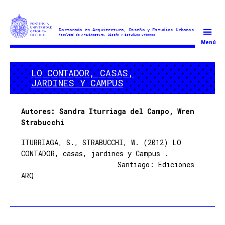
Doctorado
Menú
en
Arquitectura
LO CONTADOR, CASAS,
y
JARDINES Y CAMPUS
Estudios
Urbanos
Autores: Sandra Iturriaga del Campo, Wren
Strabucchi
ITURRIAGA, S., STRABUCCHI, W. (2012) LO
CONTADOR, casas, jardines y Campus .
Santiago: Ediciones
ARQ