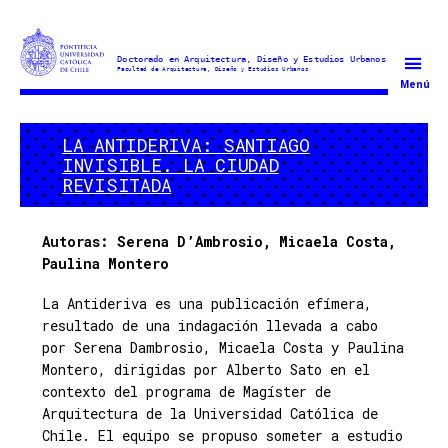
Doctorado
Menú
en
Arquitectura
LA ANTIDERIVA: SANTIAGO
y
INVISIBLE. LA CIUDAD
Estudios
REVISITADA
Urbanos
Autoras: Serena D’Ambrosio, Micaela Costa,
Paulina Montero
La Antideriva es una publicación efímera,
resultado de una indagación llevada a cabo
por Serena Dambrosio, Micaela Costa y Paulina
Montero, dirigidas por Alberto Sato en el
contexto del programa de Magíster de
Arquitectura de la Universidad Católica de
Chile. El equipo se propuso someter a estudio