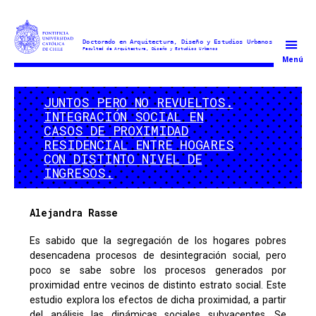
Doctorado
Menú
en
Arquitectura
JUNTOS PERO NO REVUELTOS.
y
INTEGRACIÓN SOCIAL EN
Estudios
CASOS DE PROXIMIDAD
Urbanos
RESIDENCIAL ENTRE HOGARES
CON DISTINTO NIVEL DE
INGRESOS.
Alejandra Rasse
Es sabido que la segregación de los hogares pobres
desencadena procesos de desintegración social, pero
poco se sabe sobre los procesos generados por
proximidad entre vecinos de distinto estrato social. Este
estudio explora los efectos de dicha proximidad, a partir
del análisis las dinámicas sociales subyacentes. Se