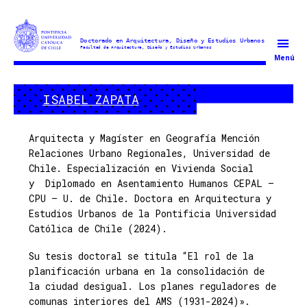
Doctorado
Menú
en
Arquitectura
ISABEL ZAPATA
y
Estudios
Urbanos
Arquitecta y Magíster en Geografía Mención
Relaciones Urbano Regionales, Universidad de
Chile. Especialización en Vivienda Social
y Diplomado en Asentamiento Humanos CEPAL –
CPU – U. de Chile. Doctora en Arquitectura y
Estudios Urbanos de la Pontificia Universidad
Católica de Chile (2024).
Su tesis doctoral se titula “El rol de la
planificación urbana en la consolidación de
la ciudad desigual. Los planes reguladores de
comunas interiores del AMS (1931-2024)».