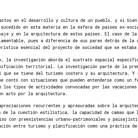
actos en el desarrollo y cultura de un pueblo, y si bien
 sucedido en esta materia en la esfera de países ex-soci
saje y en la arquitectura de estos países. El caso de la
lamentable, pues a diferencia de sus pares detrás de la 
erística esencial del proyecto de sociedad que se estaba
o, la investigación aborda el sustrato espacial específi
nificación territorial. La investigación parte de la pre
l que se tiene del turismo costero y su arquitectura. Y 
ue contó con situaciones que pueden entenderse como un f
e los tipos de actividades convocadas por las vacaciones
en acto por la arquitectura.
apreciaciones recurrentes y apresuradas sobre la arquite
a de la cuestión estilística, la capacidad de camas que 
iso con preexistencias urbano-patrimoniales y paisajísti
ación entre turismo y planificación como una práctica de