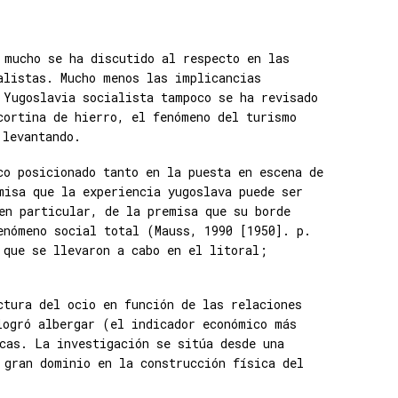
 mucho se ha discutido al respecto en las
alistas. Mucho menos las implicancias
 Yugoslavia socialista tampoco se ha revisado
cortina de hierro, el fenómeno del turismo
 levantando.
co posicionado tanto en la puesta en escena de
misa que la experiencia yugoslava puede ser
en particular, de la premisa que su borde
enómeno social total (Mauss, 1990 [1950]. p.
 que se llevaron a cabo en el litoral;
ctura del ocio en función de las relaciones
logró albergar (el indicador económico más
cas. La investigación se sitúa desde una
 gran dominio en la construcción física del