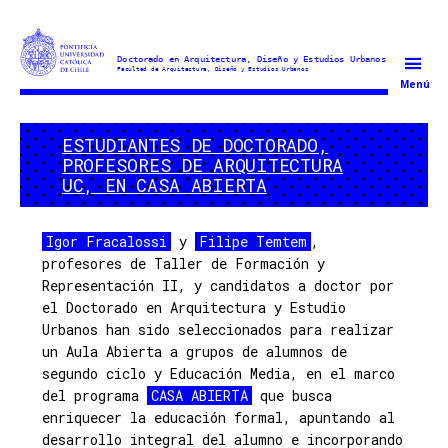
Doctorado
Menú
en
Arquitectura
ESTUDIANTES DE DOCTORADO,
y
PROFESORES DE ARQUITECTURA
Estudios
UC, EN CASA ABIERTA
Urbanos
Igor Fracalossi
y
Filipe Temtem
,
profesores de Taller de Formación y
Representación II, y candidatos a doctor por
el Doctorado en Arquitectura y Estudio
Urbanos han sido seleccionados para realizar
un Aula Abierta a grupos de alumnos de
segundo ciclo y Educación Media, en el marco
del programa
CASA ABIERTA
que busca
enriquecer la educación formal, apuntando al
desarrollo integral del alumno e incorporando