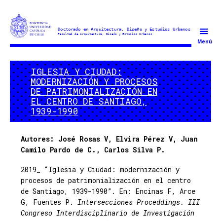
Doctorado
Menú
en
Arquitectura
IGLESIA Y CIUDAD:
y
MODERNIZACIÓN Y PROCESOS
Estudios
DE PATRIMONIALIZACIÓN EN
Urbanos
EL CENTRO DE SANTIAGO,
1939-1990
Autores: José Rosas V, Elvira Pérez V, Juan
Camilo Pardo de C., Carlos Silva P.
2019_ “Iglesia y Ciudad: modernización y
procesos de patrimonialización en el centro
de Santiago, 1939-1990”. En: Encinas F, Arce
G, Fuentes P.
Intersecciones Proceddings. III
Congreso Interdisciplinario de Investigación