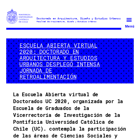
Doctorado
Menú
en
Arquitectura
ESCUELA ABIERTA VIRTUAL
y
2020: DOCTORADO EN
Estudios
ARQUITECTURA Y ESTUDIOS
Urbanos
URBANOS DESPLEGÓ INTENSA
JORNADA DE
RETROALIMENTACIÓN
La Escuela Abierta virtual de
Doctorados UC 2020, organizada por la
Escuela de Graduados de la
Vicerrectoría de Investigación de la
Pontificia Universidad Católica de
Chile (UC). contempla la participación
de las áreas de Ciencias Sociales y