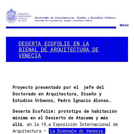
Doctorado
Menú
en
Arquitectura
DESERTA ECOFOLIE EN LA
y
BIENAL DE ARQUITECTURA DE
Estudios
VENECIA
Urbanos
Proyecto presentado por el jefe del
Doctorado en Arquitectura, Diseño y
Estudios Urbanos, Pedro Ignacio Alonso.
Deserta Ecofolie: prototipo de habitación
mínima en el Desierto de Atacama y más
allá
, en la 19.a Exposición Internacional de
Arquitectura –
La Biennale di Venezia.