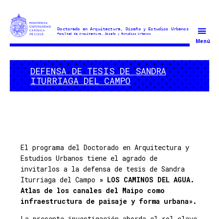
Doctorado
Menú
en
Arquitectura
DEFENSA DE TESIS DE SANDRA
y
ITURRIAGA DEL CAMPO
Estudios
Urbanos
El programa del Doctorado en Arquitectura y
Estudios Urbanos tiene el agrado de
invitarlos a la defensa de tesis de Sandra
Iturriaga del Campo
» LOS CAMINOS DEL AGUA.
Atlas de los canales del Maipo como
infraestructura de paisaje y forma urbana».
La presente investigación aborda el rol clave