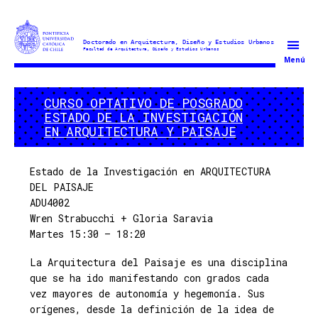
Doctorado
Menú
en
Arquitectura
CURSO OPTATIVO DE POSGRADO
y
ESTADO DE LA INVESTIGACIÓN
Estudios
EN ARQUITECTURA Y PAISAJE
Urbanos
Estado de la Investigación en ARQUITECTURA
DEL PAISAJE
ADU4002
Wren Strabucchi + Gloria Saravia
Martes 15:30 – 18:20
La Arquitectura del Paisaje es una disciplina
que se ha ido manifestando con grados cada
vez mayores de autonomía y hegemonía. Sus
orígenes, desde la definición de la idea de