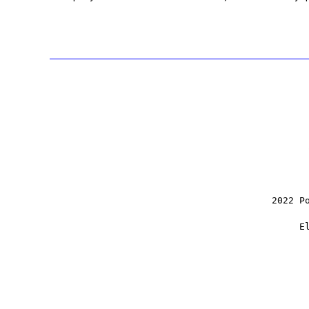
2022 P
E