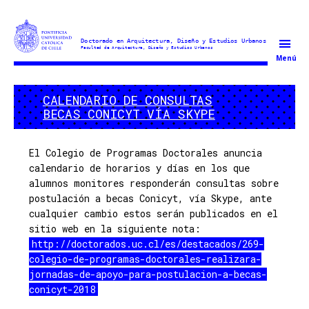
Doctorado
Menú
en
Arquitectura
CALENDARIO DE CONSULTAS
y
BECAS CONICYT VÍA SKYPE
Estudios
Urbanos
El Colegio de Programas Doctorales anuncia
calendario de horarios y días en los que
alumnos monitores responderán consultas sobre
postulación a becas Conicyt, vía Skype, ante
cualquier cambio estos serán publicados en el
sitio web en la siguiente nota:
http://doctorados.uc.cl/es/destacados/269-
colegio-de-programas-doctorales-realizara-
jornadas-de-apoyo-para-postulacion-a-becas-
conicyt-2018