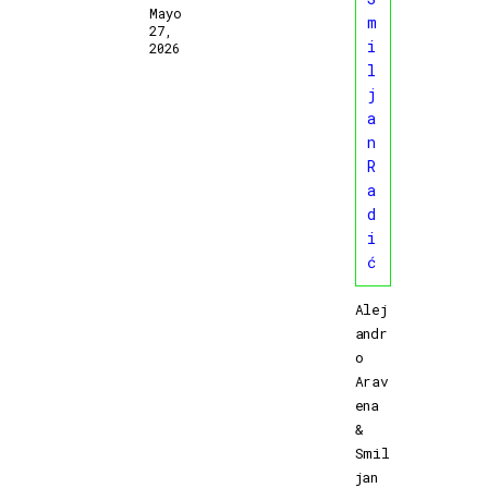
Mayo
27,
2026
Alej
andr
o
Arav
ena
&
Smil
jan