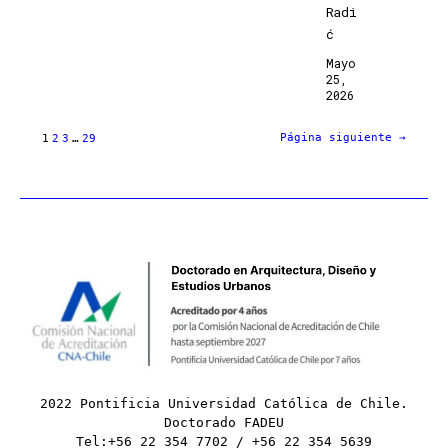
Radi
ć
Mayo
25,
2026
Página siguiente
→
1
2
3
…
29
2022 Pontificia Universidad Católica de Chile.
Doctorado FADEU
Tel:+56 22 354 7702 / +56 22 354 5639