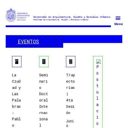
Doctorado
Menú
en
Arquitectura
EVENTOS
y
Estudios
Urbanos
La
Semi
Tray
Ciud
nari
ecto
ad y
o
rias
Las
Doct
|
Pala
oral
4ta
bras
Inte
Sesi
:
rnac
ón
Pabl
iona
Juni
o
l
O