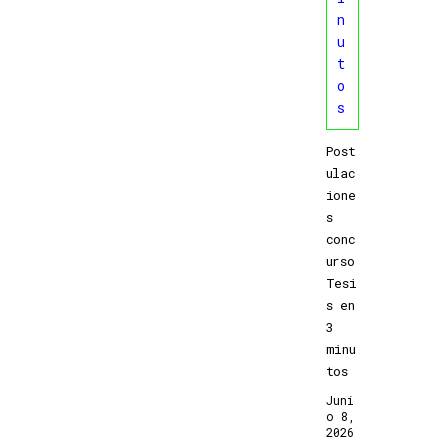
Post
ulac
ione
s
conc
urso
Tesi
s en
3
minu
tos
Juni
O 8,
2026