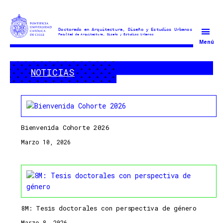
Doctorado
Menú
en
Arquitectura
NOTICIAS
y
Estudios
Urbanos
Bienvenida Cohorte 2026
Marzo 10, 2026
8M: Tesis doctorales con perspectiva de género
Marzo 8, 2026