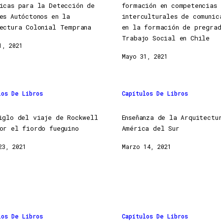
ricas para la Detección de
formación en competencias
es Autóctonos en la
interculturales de comunic
ectura Colonial Temprana
en la formación de pregra
Trabajo Social en Chile
1, 2021
Mayo 31, 2021
los De Libros
Capítulos De Libros
iglo del viaje de Rockwell
Enseñanza de la Arquitectu
or el fiordo fueguino
América del Sur
23, 2021
Marzo 14, 2021
los De Libros
Capítulos De Libros