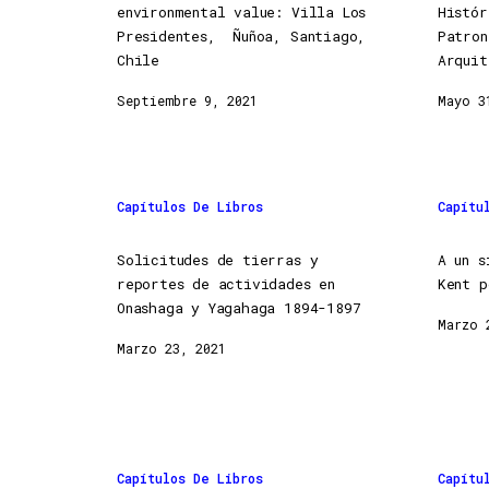
environmental value: Villa Los
Histó
Presidentes, Ñuñoa, Santiago,
Patron
Chile
Arquit
Septiembre 9, 2021
Mayo 3
Capítulos De Libros
Capítu
Solicitudes de tierras y
A un s
reportes de actividades en
Kent p
Onashaga y Yagahaga 1894-1897
Marzo 
Marzo 23, 2021
Capítulos De Libros
Capítu